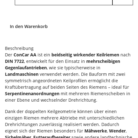
In den Warenkorb
Beschreibung
Der
ConCar AA
ist ein
beidseitig wirkender Keilriemen
nach
DIN 7722
, entwickelt für den Einsatz in
mehrscheibigen
Gegenlaufantrieben
, wie sie typischerweise in
Landmaschinen
verwendet werden. Die Bauform mit zwei
symmetrisch angeordneten Keilprofilen ermöglicht die
Kraftübertragung auf beiden Seiten des Riemens – ideal für
Serpentinenanordnungen
mit mehreren Riemenscheiben in
einer Ebene und wechselnder Drehrichtung.
Dank der doppelten Keilgeometrie können über einen
einzigen Riemen mehrere Abtriebe mit unterschiedlichen
Drehrichtungen zuverlässig realisiert werden. Dadurch
eignet sich der Riemen besonders für
Mähwerke
,
Wender
,
Sichelmäher
,
Futteraufbereiter
sowie andere landtechnische