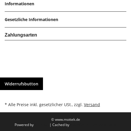
Informationen
Gesetzliche Informationen
Zahlungsarten
Widerrufsbutton
* Alle Preise inkl. gesetzlicher USt., zzgl.
Versand
© www.mottek.de
Powered by
JTL-Shop
| Cached by
ecomDATA LiteSpeed Cache