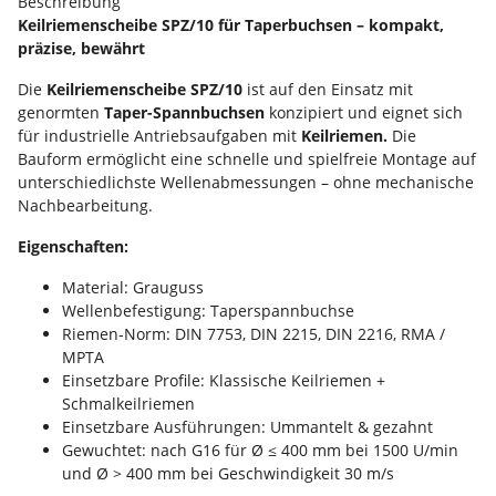
Beschreibung
Keilriemenscheibe SPZ/10 für Taperbuchsen – kompakt,
präzise, bewährt
Die
Keilriemenscheibe SPZ/10
ist auf den Einsatz mit
genormten
Taper-Spannbuchsen
konzipiert und eignet sich
für industrielle Antriebsaufgaben mit
Keilriemen.
Die
Bauform ermöglicht eine schnelle und spielfreie Montage auf
unterschiedlichste Wellenabmessungen – ohne mechanische
Nachbearbeitung.
Eigenschaften:
Material: Grauguss
Wellenbefestigung: Taperspannbuchse
Riemen-Norm: DIN 7753, DIN 2215, DIN 2216, RMA /
MPTA
Einsetzbare Profile: Klassische Keilriemen +
Schmalkeilriemen
Einsetzbare Ausführungen: Ummantelt & gezahnt
Gewuchtet: nach G16 für Ø ≤ 400 mm bei 1500 U/min
und Ø > 400 mm bei Geschwindigkeit 30 m/s