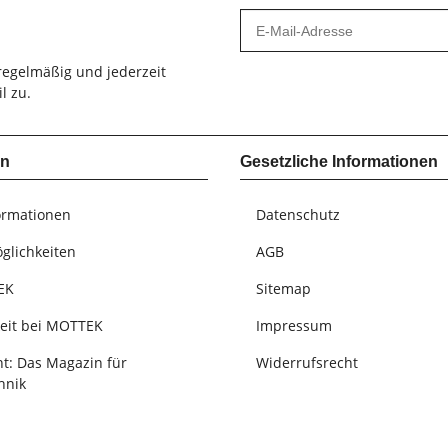
egelmäßig und jederzeit
l zu.
en
Gesetzliche Informationen
ormationen
Datenschutz
glichkeiten
AGB
EK
Sitemap
keit bei MOTTEK
Impressum
: Das Magazin für
Widerrufsrecht
hnik