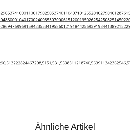
3290
5374
1090
1100
1790
2505
3740
11040
710
1265
2040
2790
4612
876
1
3048
5000
1040
1700
2400
3530
7000
615
1200
1950
2625
4250
825
1450
22
9
2869
4769
969
1594
2355
3419
5860
1219
1844
2569
3919
844
1389
2152
2
2
90,5
132
228
24
46
72
98,5
151,5
31,5
53
83
112
187
40,5
63
91
134
236
25
46,5
Ähnliche Artikel