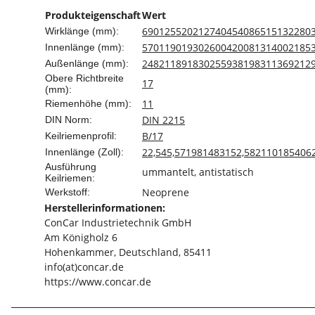
Produkteigenschaft
Wert
690
1255
2021
2740
4540
865
1513
2280
Wirklänge (mm):
570
1190
1930
2600
4200
813
1400
2185
Innenlänge (mm):
2482
1189
1830
2559
3819
831
1369
212
Außenlänge (mm):
Obere Richtbreite
17
(mm):
11
Riemenhöhe (mm):
DIN 2215
DIN Norm:
B/17
Keilriemenprofil:
22,5
45,5
71
98
148
31
52,5
82
110
185
40
6
Innenlänge (Zoll):
Ausführung
ummantelt, antistatisch
Keilriemen:
Neoprene
Werkstoff:
Herstellerinformationen:
ConCar Industrietechnik GmbH
Am Königholz 6
Hohenkammer, Deutschland, 85411
info(at)concar.de
https://www.concar.de