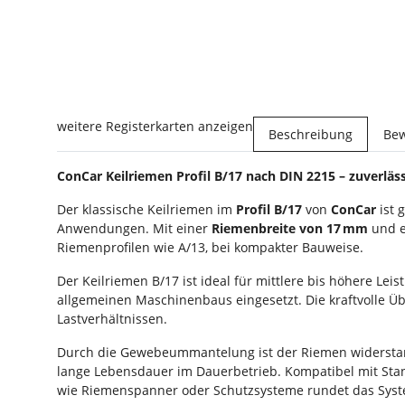
weitere Registerkarten anzeigen
Beschreibung
Be
ConCar Keilriemen Profil B/17 nach DIN 2215 – zuverlä
Der klassische Keilriemen im
Profil B/17
von
ConCar
ist
Anwendungen. Mit einer
Riemenbreite von 17
mm
und e
Riemenprofilen wie A/13, bei kompakter Bauweise.
Der Keilriemen B/17 ist ideal für mittlere bis höhere L
allgemeinen Maschinenbaus eingesetzt. Die kraftvolle 
Lastverhältnissen.
Durch die Gewebeummantelung ist der Riemen widerstand
lange Lebensdauer im Dauerbetrieb. Kompatibel mit Sta
wie Riemenspanner oder Schutzsysteme rundet das Syst