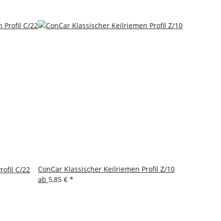
ConCar Klassischer Keilriemen Profil Z/10
ofil C/22
ab
5,85 €
*