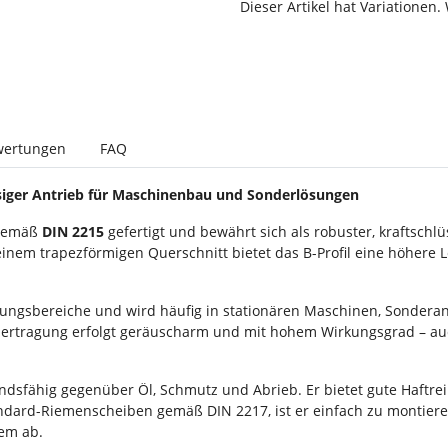
Dieser Artikel hat Variationen.
wertungen
FAQ
ssiger Antrieb für Maschinenbau und Sonderlösungen
 gemäß
DIN 2215
gefertigt und bewährt sich als robuster, kraftschlü
inem trapezförmigen Querschnitt bietet das B-Profil eine höhere 
eistungsbereiche und wird häufig in stationären Maschinen, Sonde
Übertragung erfolgt geräuscharm und mit hohem Wirkungsgrad – 
sfähig gegenüber Öl, Schmutz und Abrieb. Er bietet gute Haftre
ndard-Riemenscheiben gemäß DIN 2217, ist er einfach zu montiere
em ab.